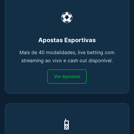
⚽
Apostas Esportivas
Mais de 40 modalidades, live betting com
streaming ao vivo e cash out disponível.
Ver Apostas
📱