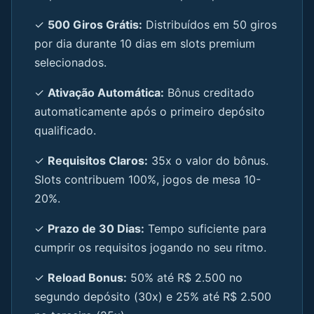
✓
500 Giros Grátis:
Distribuídos em 50 giros
por dia durante 10 dias em slots premium
selecionados.
✓
Ativação Automática:
Bônus creditado
automaticamente após o primeiro depósito
qualificado.
✓
Requisitos Claros:
35x o valor do bônus.
Slots contribuem 100%, jogos de mesa 10-
20%.
✓
Prazo de 30 Dias:
Tempo suficiente para
cumprir os requisitos jogando no seu ritmo.
✓
Reload Bonus:
50% até R$ 2.500 no
segundo depósito (30x) e 25% até R$ 2.500