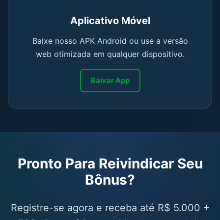
Aplicativo Móvel
Baixe nosso APK Android ou use a versão
web otimizada em qualquer dispositivo.
Baixar App
Pronto Para Reivindicar Seu
Bônus?
Registre-se agora e receba até R$ 5.000 +