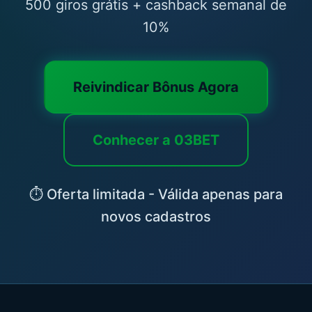
500 giros grátis + cashback semanal de
10%
Reivindicar Bônus Agora
Conhecer a 03BET
⏱️ Oferta limitada - Válida apenas para
novos cadastros