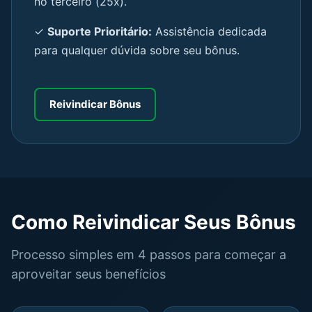
no terceiro (25x).
✓
Suporte Prioritário:
Assistência dedicada
para qualquer dúvida sobre seu bônus.
Reivindicar Bônus
Como Reivindicar Seus Bônus
Processo simples em 4 passos para começar a
aproveitar seus benefícios